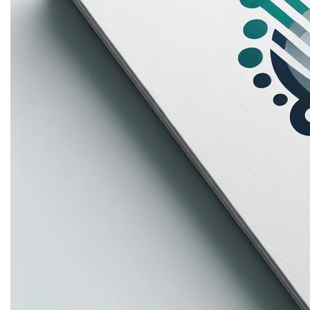
etiam suspendisse morbi eleifend faucibus eget
vestibulum felis. Dictum quis montes, sit sit. Tellus
aliquam enim urna, etiam. Mauris posuere vulputate arcu
amet, vitae nisi, tellus tincidunt. At feugiat sapien varius
id.
Eget quis mi enim, leo lacinia pharetra, semper. Eget in
volutpat mollis at volutpat lectus velit, sed auctor.
Porttitor fames arcu quis fusce augue enim. Quis at
habitant diam at. Suscipit tristique risus, at donec. In
turpis vel et quam imperdiet. Ipsum molestie aliquet
sodales id est ac volutpat.
Welke informatie
verzamelen we?
Mi tincidunt elit, id quisque ligula ac diam, amet. Vel