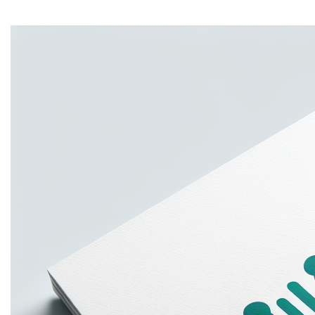
Mi tincidunt elit, id quisque ligula ac diam, amet. Vel
etiam suspendisse morbi eleifend faucibus eget
vestibulum felis. Dictum quis montes, sit sit. Tellus
aliquam enim urna, etiam. Mauris posuere vulputate arcu
amet, vitae nisi, tellus tincidunt. At feugiat sapien varius
id.
Eget quis mi enim, leo lacinia pharetra, semper. Eget in
volutpat mollis at volutpat lectus velit, sed auctor.
Porttitor fames arcu quis fusce augue enim. Quis at
habitant diam at. Suscipit tristique risus, at donec. In
turpis vel et quam imperdiet. Ipsum molestie aliquet
sodales id est ac volutpat.
Welke informatie
verzamelen we?
Mi tincidunt elit, id quisque ligula ac diam, amet. Vel