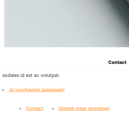
etiam suspendisse morbi eleifend faucibus eget
vestibulum felis. Dictum quis montes, sit sit. Tellus
aliquam enim urna, etiam. Mauris posuere vulputate arcu
amet, vitae nisi, tellus tincidunt. At feugiat sapien varius
id.
Eget quis mi enim, leo lacinia pharetra, semper. Eget in
volutpat mollis at volutpat lectus velit, sed auctor.
Porttitor fames arcu quis fusce augue enim. Quis at
habitant diam at. Suscipit tristique risus, at donec. In
Contact
turpis vel et quam imperdiet. Ipsum molestie aliquet
sodales id est ac volutpat.
Je voorkeuren aanpassen
Contact
Ontdek meer domeinen