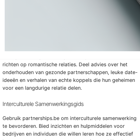
aan gemeenschappelijke doelen. Bied bronnen aan zoals
handleidingen voor effectieve samenwerking en een
kalender voor gezamenlijke evenementen en
campagnes.
Romantische Relaties en Partnerschapstips
Geef partnerships.be een persoonlijke twist door het te
richten op romantische relaties. Deel advies over het
onderhouden van gezonde partnerschappen, leuke date-
ideeën en verhalen van echte koppels die hun geheimen
voor een langdurige relatie delen.
Interculturele Samenwerkingsgids
Gebruik partnerships.be om interculturele samenwerking
te bevorderen. Bied inzichten en hulpmiddelen voor
bedrijven en individuen die willen leren hoe ze effectief