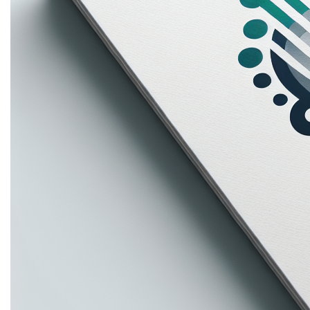
bezoekers. Mis deze kans niet!
Mogelijke toepassingen
Contact
Ontdek meer domeinen
```html
Zakelijke Samenwerkingshub
Maak van partnerships.be een centrale plek voor
bedrijven die op zoek zijn naar
samenwerkingsmogelijkheden. Deel inspirerende
succesverhalen, tips voor het opbouwen van sterke
partnerschappen en een forum waar bedrijven elkaar
kunnen vinden en ideeën kunnen uitwisselen.
Non-profit Netwerkplatform
Transformeer partnerships.be in een platform waar non-
profitorganisaties elkaar kunnen vinden en samenwerken