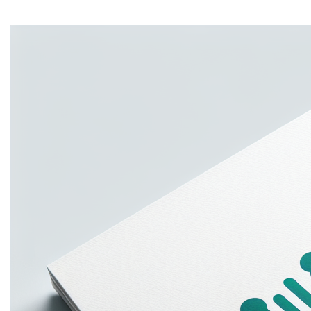
Home
Ontdek de grenzeloze mogelijkheden van
partnerships.be
! Deze unieke domeinnaam is perfect
voor bedrijven die samenwerkingen en partnerschappen
willen benadrukken. Het bezitten van
partnerships.be
versterkt uw online aanwezigheid, verbetert uw
merkidentiteit en biedt een onvergetelijke URL voor uw